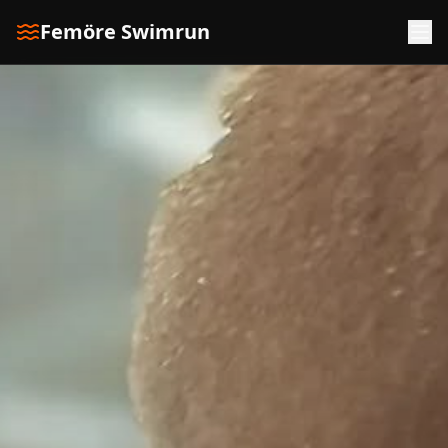
Femöre Swimrun